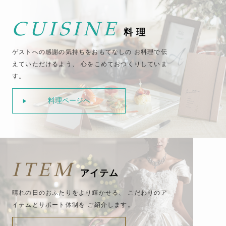
CUISINE
料 理
ゲストへの感謝の気持ちをおもてなしの
お料理で伝
えていただけるよう、
心をこめておつくりしていま
す。
料理ページへ
ITEM
アイテム
晴れの日のおふたりをより輝かせる、
こだわりのア
イテムとサポート体制を
ご紹介します。