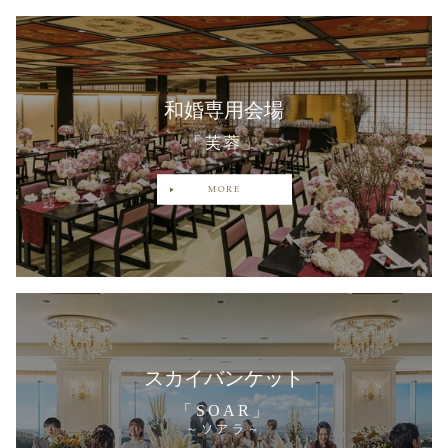
和婚専用会場
「芙蓉」
MORE
スカイバンケット
「SOAR」
～ソアラ～