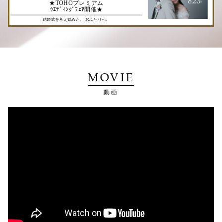
★TOHOプレミアム
ｳｴﾃﾞｨﾝｸﾞﾌｪｱ開催★
結婚式を考え始めた、 おふたりへ。
MOVIE
動画