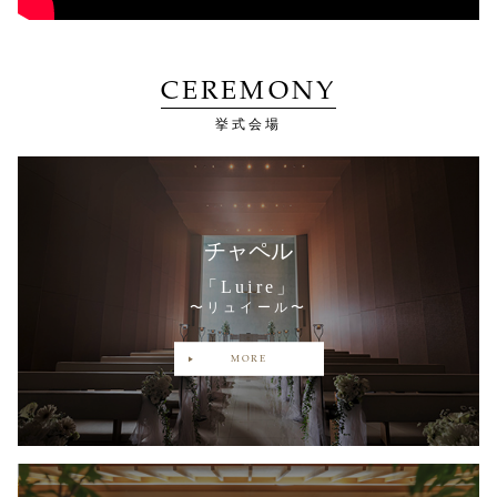
CEREMONY
挙式会場
チャペル
「Luire」
〜リュイール〜
MORE