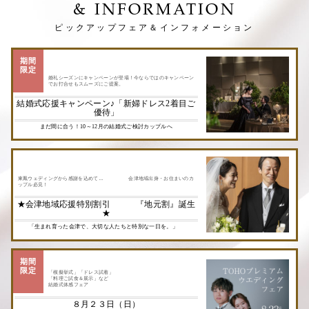
& INFORMATION
ピックアップフェア＆インフォメーション
期間
限定
婚礼シーズンにキャンペーンが登場！今ならではのキャンペーン
でお打合せもスムーズにご提案。
結婚式応援キャンペーン♪「新婦ドレス2着目ご
優待」
まだ間に合う！10～12月の結婚式ご検討カップルへ
東鳳ウェディングから感謝を込めて… 会津地域出身・お住まいのカ
ップル必見！
★会津地域応援特別割引 『地元割』誕生
★
「生まれ育った会津で、大切な人たちと特別な一日を。」
期間
限定
「模擬挙式」「ドレス試着」
「料理ご試食＆展示」など
結婚式体感フェア
８月２３日（日）