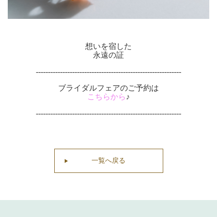
想いを宿した
永遠の証
------------------------------------------------------------
ブライダルフェアのご予約は
こちらから
♪
------------------------------------------------------------
一覧へ戻る