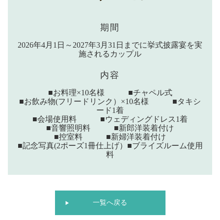
期間
2026年4月1日～2027年3月31日までに挙式披露宴を実
施されるカップル
内容
■お料理×10名様 ■チャペル式
■お飲み物(フリードリンク）×10名様 ■タキシ
ード1着
■会場使用料 ■ウェディングドレス1着
■音響照明料 ■新郎洋装着付け
■控室料 ■新婦洋装着付け
■記念写真(2ポーズ1冊仕上げ）■ブライズルーム使用
料
一覧へ戻る