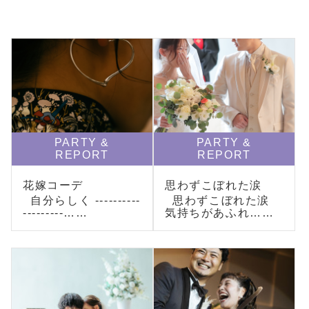
PARTY &
PARTY &
REPORT
REPORT
花嫁コーデ
思わずこぼれた涙
自分らしく ----------
思わずこぼれた涙
---------……
気持ちがあふれ……