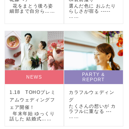
花をまとう後ろ姿
選んだ色に おふたり
細部まで自分ら……
らしさが宿る -----
……
PARTY &
NEWS
REPORT
1.18 TOHOプレミ
カラフルウェディン
アムウェディングフ
グ
たくさんの想いが カ
ェア開催！
ラフルに重なる ---
年末年始 ゆっくり
……
話した 結婚式……