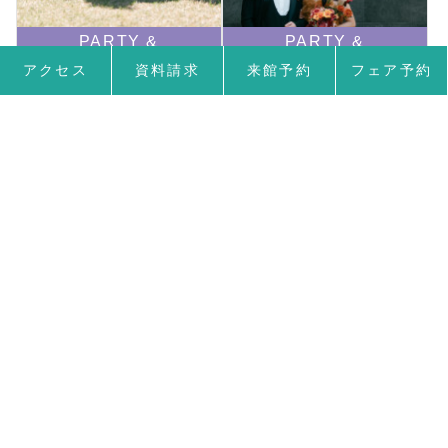
PARTY &
PARTY &
REPORT
REPORT
アクセス
資料請求
来館予約
フェア予約
幸せの一歩
余韻
ふたりで歩む 幸せの
祝福の余韻に包まれ
一歩 ---------------
て -------------------
……
……
…
<< 前へ
1
2
27
>> 次へ