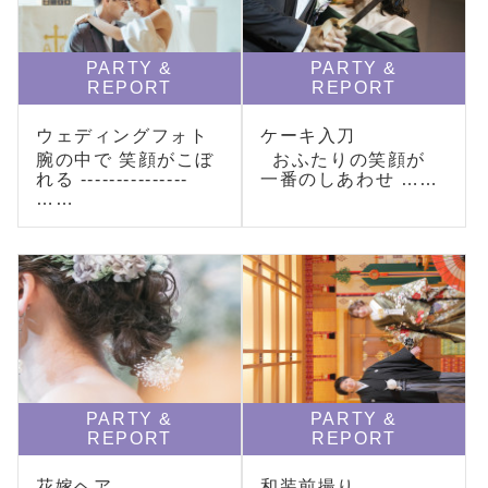
PARTY &
PARTY &
REPORT
REPORT
ウェディングフォト
ケーキ入刀
腕の中で 笑顔がこぼ
おふたりの笑顔が
れる ---------------
一番のしあわせ ……
……
PARTY &
PARTY &
REPORT
REPORT
花嫁ヘア
和装前撮り