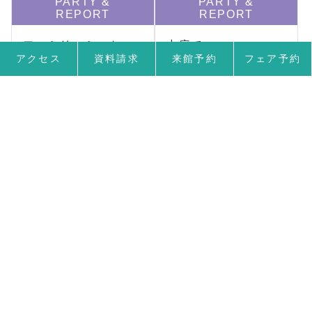
PARTY &
PARTY &
REPORT
REPORT
ファミリーミート
中庭で
アクセス
資料請求
来館予約
フェア予約
世代を超えて つなが
おふたりが見た景色
る絆 ---------------
を 永遠に -----------
……
……
…
<< 前へ
1
2
3
4
27
>> 次へ