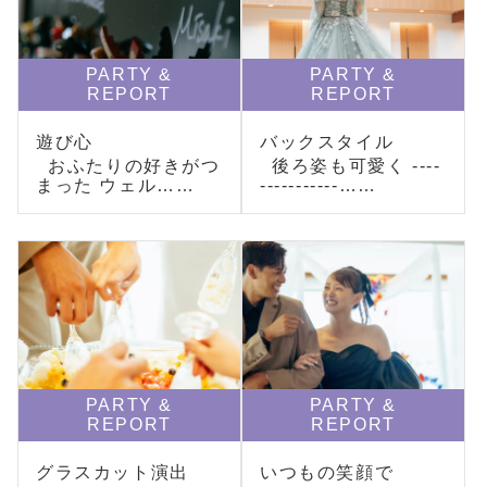
PARTY &
PARTY &
REPORT
REPORT
遊び心
バックスタイル
おふたりの好きがつ
後ろ姿も可愛く ----
まった ウェル……
-----------……
PARTY &
PARTY &
REPORT
REPORT
グラスカット演出
いつもの笑顔で