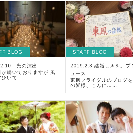
FF BLOG
STAFF BLOG
9.2.10 光の演出
2019.2.3 結婚しきを。
日が続いておりますが 風
ュース
どひいて……
東鳳ブライダルのブログ
の皆様、こんに……