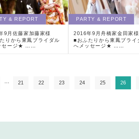
TY & REPORT
PARTY & REPORT
6年9月佐藤家加藤家様
2016年9月舟橋家金田家
ふたりから東鳳ブライダル
■おふたりから東鳳ブライ
ッセージ★ ……
へメッセージ★ ……
…
21
22
23
24
25
26