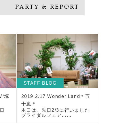
PARTY & REPORT
STAFF BLOG
W*塚
2019.2.17 Wonder Land＊五
十嵐＊
日
本日は、先日2/3に行いました
ブライダルフェア……