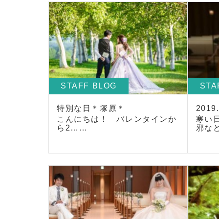
STAFF BLOG
STA
特別な日＊塚原＊
201
こんにちは！ バレンタインか
寒い
ら2……
邪な