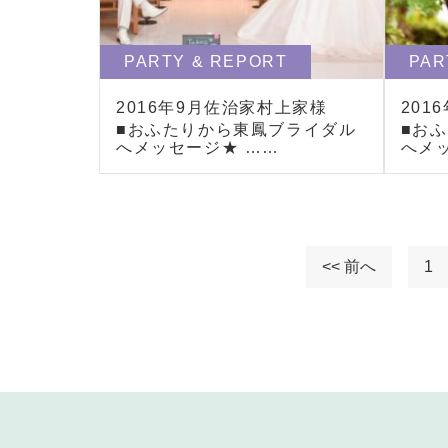
PARTY & REPORT
PAR
2016年9月佐治家村上家様
201
■おふたりから東鳳ブライダル
■お
へメッセージ★ ……
へメ
<< 前へ
1