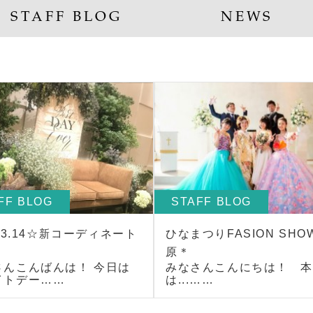
STAFF BLOG
NEWS
FF BLOG
STAFF BLOG
9.3.14☆新コーディネート
ひなまつりFASION SHO
原＊
さんこんばんは！ 今日は
みなさんこんにちは！ 本
イトデー……
は...……