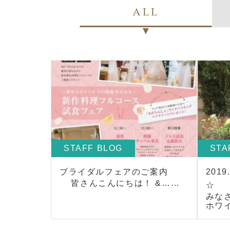
ALL
STAFF BLOG
STA
ブライダルフェアのご案内
201
皆さんこんにちは！ &……
☆
みな
ホワ